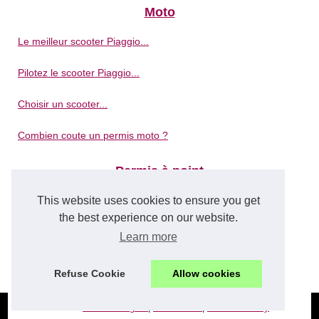
Moto
Le meilleur scooter Piaggio...
Pilotez le scooter Piaggio...
Choisir un scooter...
Combien coute un permis moto ?
Permis à point
This website uses cookies to ensure you get
Stages de récupération de...
the best experience on our website.
Les avantages de passer son...
Learn more
Portail du permis de conduire...
Refuse Cookie
Allow cookies
© 2026
Eco-voiturage.fr
|
Plan du site
|
Cookies Policy