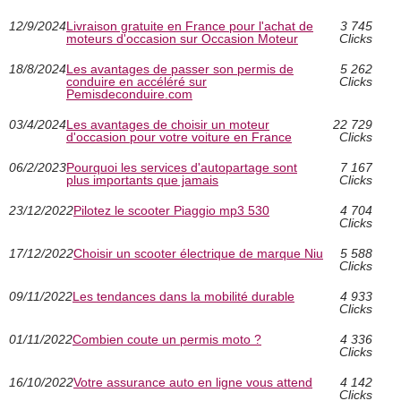
12/9/2024
Livraison gratuite en France pour l'achat de
3 745
moteurs d'occasion sur Occasion Moteur
Clicks
18/8/2024
Les avantages de passer son permis de
5 262
conduire en accéléré sur
Clicks
Pemisdeconduire.com
03/4/2024
Les avantages de choisir un moteur
22 729
d'occasion pour votre voiture en France
Clicks
06/2/2023
Pourquoi les services d'autopartage sont
7 167
plus importants que jamais
Clicks
23/12/2022
Pilotez le scooter Piaggio mp3 530
4 704
Clicks
17/12/2022
Choisir un scooter électrique de marque Niu
5 588
Clicks
09/11/2022
Les tendances dans la mobilité durable
4 933
Clicks
01/11/2022
Combien coute un permis moto ?
4 336
Clicks
16/10/2022
Votre assurance auto en ligne vous attend
4 142
Clicks