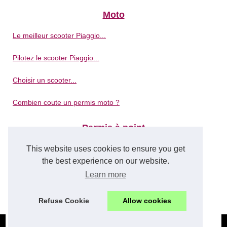
Moto
Le meilleur scooter Piaggio...
Pilotez le scooter Piaggio...
Choisir un scooter...
Combien coute un permis moto ?
Permis à point
This website uses cookies to ensure you get
Stages de récupération de...
the best experience on our website.
Les avantages de passer son...
Learn more
Portail du permis de conduire...
Refuse Cookie
Allow cookies
© 2026
Eco-voiturage.fr
|
Plan du site
|
Cookies Policy